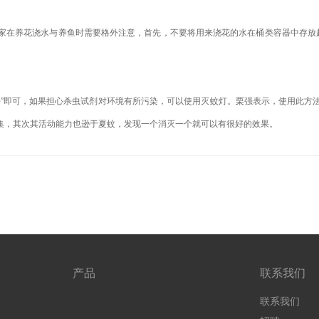
家在养花浇水与养鱼时需要格外注意，首先，不要将用来浇花的水在桶类容器中存放
杀”即可，如果担心杀虫试剂对环境有所污染，可以使用灭蚊灯。栗强表示，使用此方
集，其次其活动能力也逊于夏蚊，发现一个消灭一个就可以有很好的效果。
产品
联系我们
联系我们