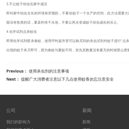
3.不让蚊子幼虫在家中成活
即对家中幼虫生长的环境有所预防，不要给蚊子一个生产的空间，此方法需要大
面没有鱼类的话，要及时排干水池，不要让死水变成蚊子幼虫成长的乐土。
4.化学试剂点杀蚊虫
即用化学试剂喷杀春蚊，使用平时超市里可以购买到的杀虫试剂对蚊子进行“点
出现的蚊子杀灭即可，因为春蚊与夏蚊不同，首先其数量没有夏天的时候那么密
Previous：
使用杀虫剂的注意事项
Next：
提醒广大消费者注意以下几点使用蚊香勿忘注意安全
公司
新闻
我们的影响力
新闻