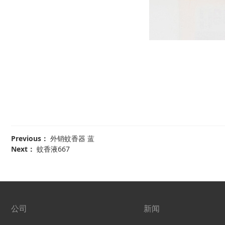
Previous：
外销蚊香器 蓝
Next：
蚊香液667
公司
新闻